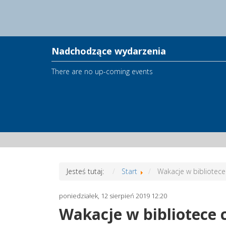
Nadchodzące wydarzenia
There are no up-coming events
Jesteś tutaj:
Start
Wakacje w bibliotece 
poniedziałek, 12 sierpień 2019 12:20
Wakacje w bibliotece c