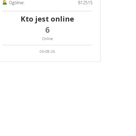
Ogólnie:
812515
Kto jest online
6
Online
06-08-26