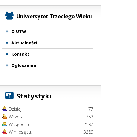
Uniwersytet Trzeciego Wieku
O UTW
Aktualności
Kontakt
Ogłoszenia
Statystyki
Dzisiaj:
177
Wczoraj:
753
W tygodniu:
2197
W miesiącu:
3289