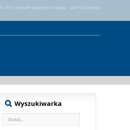
nie chce, na jeden żywot jest skazany” - Józef Czechowicz
Wyszukiwarka