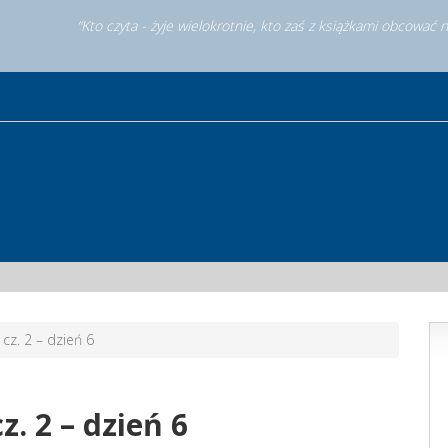
“Kto czyta - żyje wielokrotnie, kto zaś z książkami obcować 
cz. 2 – dzień 6
z. 2 – dzień 6