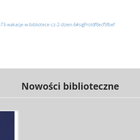
573-wakacje-w-bibliotece-cz-2-dzien-6#sigProIdf8ecf5fbef
Nowości biblioteczne