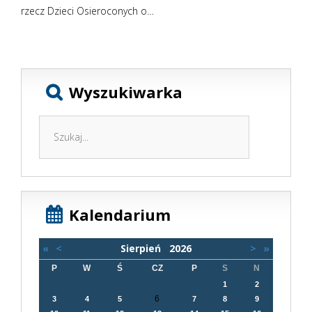
rzecz Dzieci Osieroconych o…
Wyszukiwarka
Kalendarium
«
<
Sierpień
2026
>
»
P
W
Ś
CZ
P
S
N
1
2
6
3
4
5
7
8
9