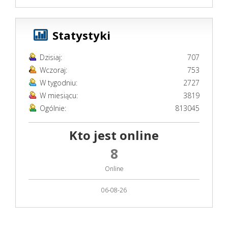
Statystyki
Dzisiaj:
707
Wczoraj:
753
W tygodniu:
2727
W miesiącu:
3819
Ogólnie:
813045
Kto jest online
8
Online
06-08-26