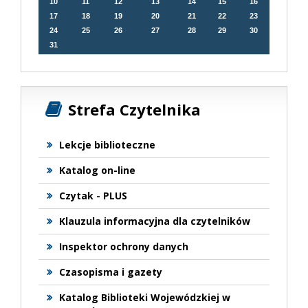
10
11
12
13
14
15
16
17
18
19
20
21
22
23
24
25
26
27
28
29
30
31
Strefa Czytelnika
Lekcje biblioteczne
Katalog on-line
Czytak - PLUS
Klauzula informacyjna dla czytelników
Inspektor ochrony danych
Czasopisma i gazety
Katalog Biblioteki Wojewódzkiej w