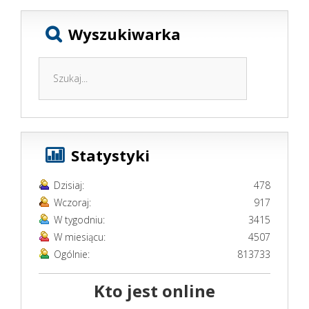
Wyszukiwarka
Statystyki
Dzisiaj:
478
Wczoraj:
917
W tygodniu:
3415
W miesiącu:
4507
Ogólnie:
813733
Kto jest online