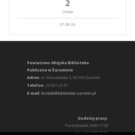
2
Online
07-08-26
Powiatowo-Miejska Biblioteka
Publiczna w Żurominie
Adres:
ul. Warszawska 4, 09-300 Żuromin
Telefon:
23 657-25-97
E-mail:
kontakt@biblioteka-zuromin.pl
Godziny pracy:
Poniedziałek: 8:00-17:00
Wtorek: 8:00-17:00