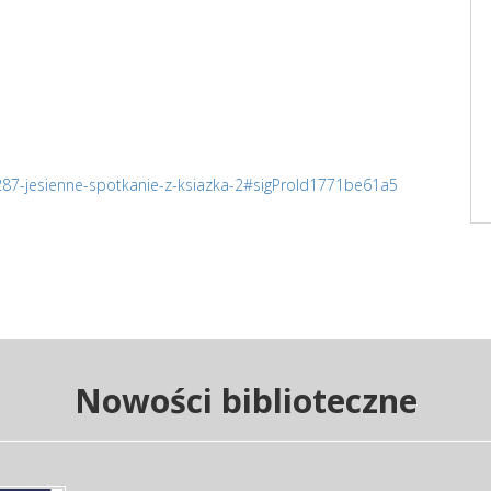
/287-jesienne-spotkanie-z-ksiazka-2#sigProId1771be61a5
Nowości biblioteczne