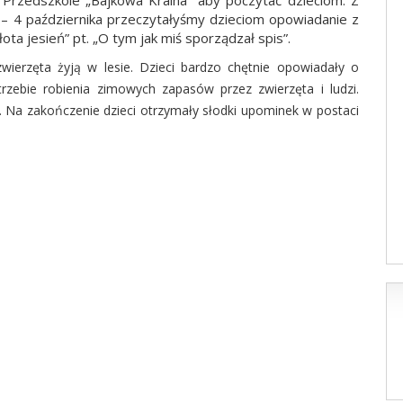
ły Przedszkole „Bajkowa Kraina” aby poczytać dzieciom. Z
– 4 października przeczytałyśmy dzieciom opowiadanie z
ota jesień” pt. „O tym jak miś sporządzał spis”.
zwierzęta żyją w lesie. Dzieci bardzo chętnie opowiadały o
rzebie robienia zimowych zapasów przez zwierzęta i ludzi.
. Na zakończenie dzieci otrzymały słodki upominek w postaci