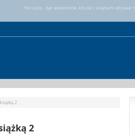
“Kto czyta - żyje wielokrotnie, kto zaś z książkami obcować 
książką 2
siążką 2