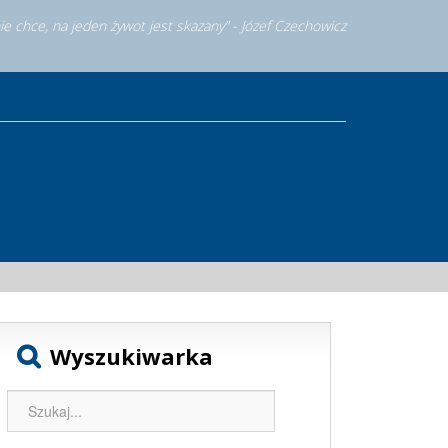
nie chce, na jeden żywot jest skazany” - Józef Czechowicz
Wyszukiwarka