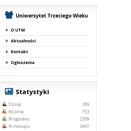
Uniwersytet Trzeciego Wieku
O UTW
Aktualności
Kontakt
Ogłoszenia
Statystyki
Dzisiaj:
289
Wczoraj:
753
W tygodniu:
2309
W miesiącu:
3401