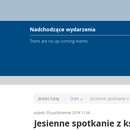
Nadchodzące wydarzenia
There are no up-coming events
Jesteś tutaj:
Start
Jesienne spotkanie z 
piątek, 05 październik 2018 11:26
Jesienne spotkanie z k