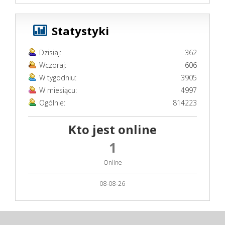
Statystyki
Dzisiaj:
362
Wczoraj:
606
W tygodniu:
3905
W miesiącu:
4997
Ogólnie:
814223
Kto jest online
1
Online
08-08-26