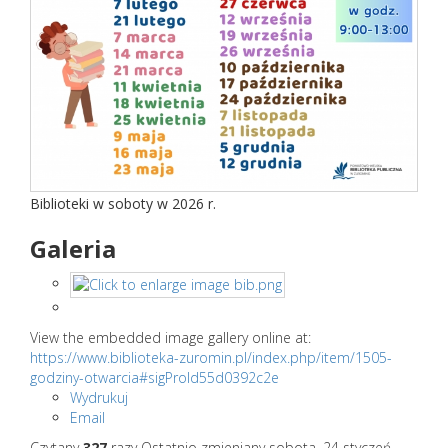
Biblioteki w soboty w 2026 r.
Galeria
View the embedded image gallery online at:
https://www.biblioteka-zuromin.pl/index.php/item/1505-
godziny-otwarcia#sigProId55d0392c2e
Wydrukuj
Email
Czytany
327
razy
Ostatnio zmieniany sobota, 24 styczeń