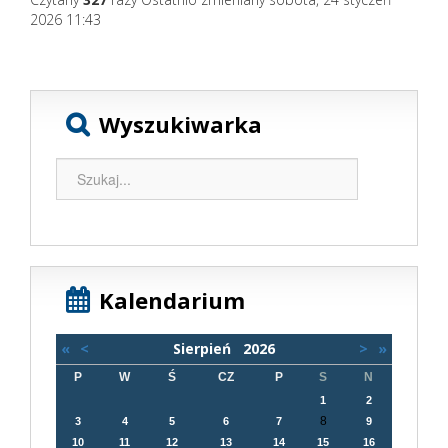
2026 11:43
Wyszukiwarka
Kalendarium
«
<
Sierpień
2026
>
»
P
W
Ś
CZ
P
S
N
1
2
8
3
4
5
6
7
9
10
11
12
13
14
15
16