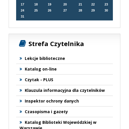
17
18
19
20
21
22
23
24
25
26
27
28
29
30
31
Strefa Czytelnika
Lekcje biblioteczne
Katalog on-line
Czytak - PLUS
Klauzula informacyjna dla czytelników
Inspektor ochrony danych
Czasopisma i gazety
Katalog Biblioteki Wojewódzkiej w
Warszawie