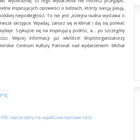
apalić wyobraźnię, to tego wydarzenia nie możesz przegapić.
na inspirujących opowieści o ludziach, którzy swoją pasją,
olskiej niepodległości. To nie jest „kolejna nudna wystawa o
ierwsze skrzypce. Wpadaj, zanurz się w klimat i daj się porwać
ę wydaje. Szykujcie się na inspirującą podróż, a… po szczegóły
i. Więcej informacji już wkrótce! Współorganizatorzy
mińskie Centrum Kultury Patronat nad wydarzeniem: Michał
/1495-zapraszamy-na-wyjatkowa-wystawe-iskry-