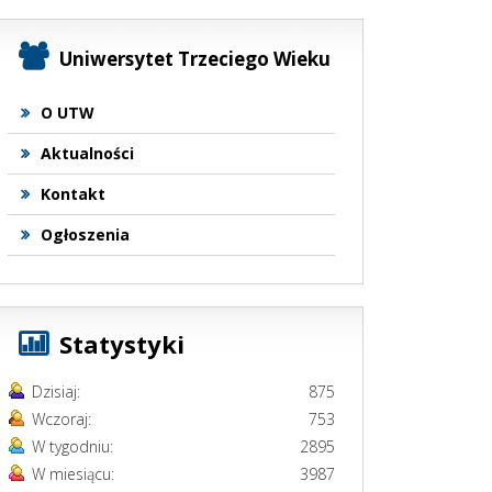
Uniwersytet Trzeciego Wieku
O UTW
Aktualności
Kontakt
Ogłoszenia
Statystyki
Dzisiaj:
875
Wczoraj:
753
W tygodniu:
2895
W miesiącu:
3987