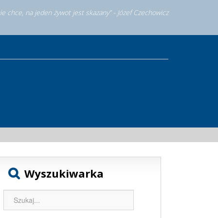
nie chce, na jeden żywot jest skazany” - Józef Czechowicz
Wyszukiwarka