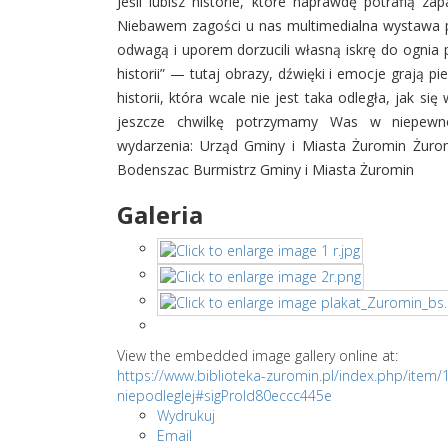
Jeśli lubisz historie, które naprawdę potrafią z
Niebawem zagości u nas multimedialna wystawa peł
odwagą i uporem dorzucili własną iskrę do ognia p
historii” — tutaj obrazy, dźwięki i emocje grają p
historii, która wcale nie jest taka odległa, jak si
jeszcze chwilkę potrzymamy Was w niepewnośc
wydarzenia: Urząd Gminy i Miasta Żuromin Żuro
Bodenszac Burmistrz Gminy i Miasta Żuromin
Galeria
View the embedded image gallery online at:
https://www.biblioteka-zuromin.pl/index.php/item
niepodleglej#sigProId80eccc445e
Wydrukuj
Email