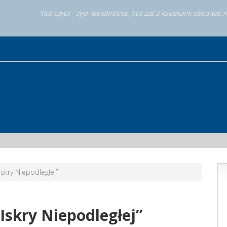
“Kto czyta - żyje wielokrotnie, kto zaś z książkami obcować 
skry Niepodległej”
skry Niepodległej”