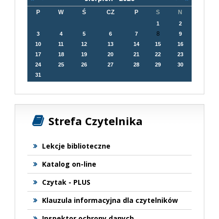
P
W
Ś
CZ
P
S
N
1
2
8
3
4
5
6
7
9
10
11
12
13
14
15
16
17
18
19
20
21
22
23
24
25
26
27
28
29
30
31
Strefa Czytelnika
Lekcje biblioteczne
Katalog on-line
Czytak - PLUS
Klauzula informacyjna dla czytelników
Inspektor ochrony danych