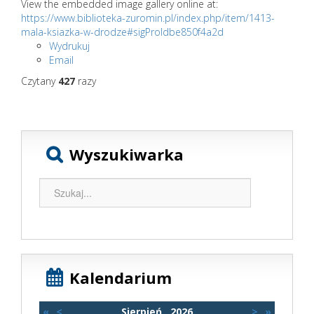
View the embedded image gallery online at:
https://www.biblioteka-zuromin.pl/index.php/item/1413-
mala-ksiazka-w-drodze#sigProIdbe850f4a2d
Wydrukuj
Email
Czytany
427
razy
Wyszukiwarka
Kalendarium
«
<
Sierpień
2026
>
»