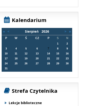
Kalendarium
«
<
Sierpień
2026
>
»
P
W
Ś
CZ
P
S
N
1
2
7
3
4
5
6
8
9
10
11
12
13
14
15
16
17
18
19
20
21
22
23
24
25
26
27
28
29
30
31
Strefa Czytelnika
Lekcje biblioteczne