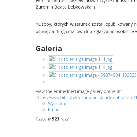
W uroczystości wzięły udział Dyrektor Bibliot
Żuromin Beata Łebkowska :)
*Osoby, których wizerunek został opublikowany na
usunięcia drogą mailową lub zgłaszając osobiście w 
Galeria
View the embedded image gallery online at:
https://www.biblioteka-zuromin.pl/index.php/item
Wydrukuj
Email
Czytany
523
razy