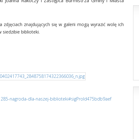
eki Joanna Rakoczy i Zastępca Burmistrza Gminy i Miasta
 zdjęciach znajdujących się w galerii mogą wyrazić wolę ich
siedzibie biblioteki.
/1285-nagroda-dla-naszej-biblioteki#sigProId475bdb9aef