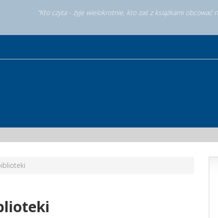
“Kto czyta - żyje wielokrotnie, kto zaś z książkami obcować 
iblioteki
lioteki