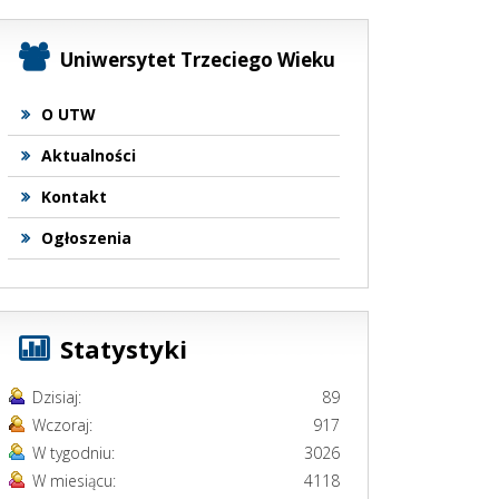
Uniwersytet Trzeciego Wieku
O UTW
Aktualności
Kontakt
Ogłoszenia
Statystyki
Dzisiaj:
89
Wczoraj:
917
W tygodniu:
3026
W miesiącu:
4118