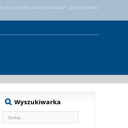
nie chce, na jeden żywot jest skazany” - Józef Czechowicz
Wyszukiwarka