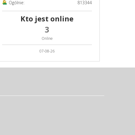
Ogólnie:
813344
Kto jest online
3
Online
07-08-26