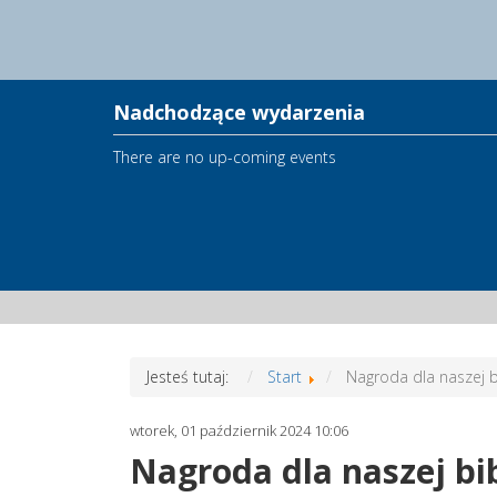
Nadchodzące wydarzenia
There are no up-coming events
Jesteś tutaj:
Start
Nagroda dla naszej b
wtorek, 01 październik 2024 10:06
Nagroda dla naszej bib