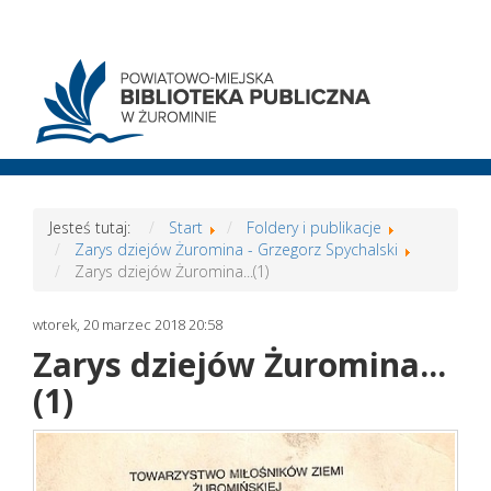
Jesteś tutaj:
Start
Foldery i publikacje
Zarys dziejów Żuromina - Grzegorz Spychalski
Zarys dziejów Żuromina...(1)
wtorek, 20 marzec 2018 20:58
Zarys dziejów Żuromina...
(1)