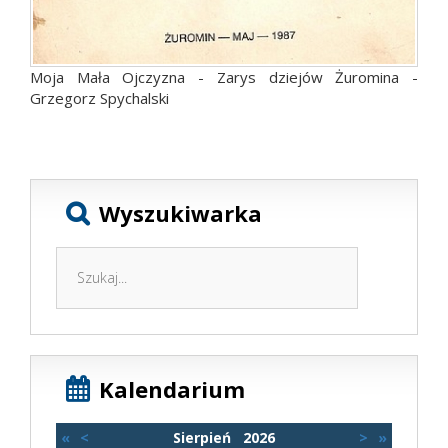
Moja Mała Ojczyzna - Zarys dziejów Żuromina -
Grzegorz Spychalski
Wyszukiwarka
Kalendarium
«
<
Sierpień
2026
>
»