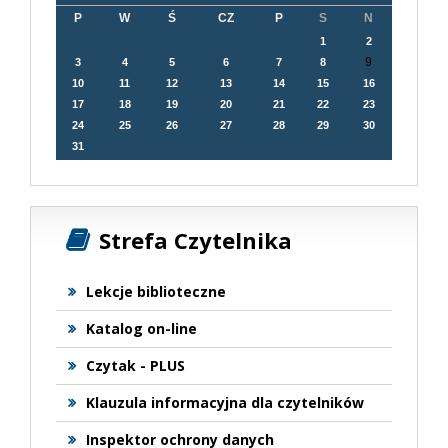
P
W
Ś
CZ
P
S
N
1
2
9
3
4
5
6
7
8
10
11
12
13
14
15
16
17
18
19
20
21
22
23
24
25
26
27
28
29
30
31
Strefa Czytelnika
Lekcje biblioteczne
Katalog on-line
Czytak - PLUS
Klauzula informacyjna dla czytelników
Inspektor ochrony danych